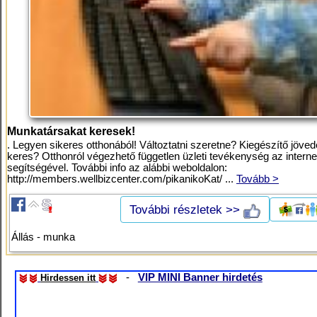
Munkatársakat keresek!
. Legyen sikeres otthonából! Változtatni szeretne? Kiegészítő jöve
keres? Otthonról végezhető független üzleti tevékenység az interne
segítségével. További info az alábbi weboldalon:
http://members.wellbizcenter.com/pikanikoKat/ ...
Tovább >
További részletek >>
Állás - munka
-
VIP MINI Banner hirdetés
Hirdessen itt