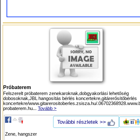
Próbaterem
Felszerelt próbaterem zenekaroknak,dobgyakorlási lehetőség
dobosoknak,JBL hangosítás bérlés koncertekre,gitárerősítőbérlés
koncertekre/www.gitarerositoberles.zsisza.hu/.06702368928.www.
probaterem.hu...
Tovább >
További részletek >>
Zene, hangszer