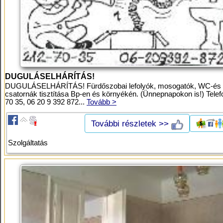
DUGULÁSELHÁRÍTÁS!
DUGULÁSELHÁRÍTÁS! Fürdőszobai lefolyók, mosogatók, WC-és
csatornák tisztítása Bp-en és környékén. (Ünnepnapokon is!) Telef
70 35, 06 20 9 392 872...
Tovább >
További részletek >>
Szolgáltatás