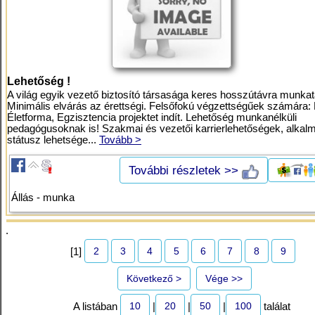
Lehetőség !
A világ egyik vezető biztosító társasága keres hosszútávra munkat
Minimális elvárás az érettségi. Felsőfokú végzettségűek számára: 
Életforma, Egzisztencia projektet indít. Lehetőség munkanélküli
pedagógusoknak is! Szakmai és vezetői karrierlehetőségek, alkalm
státusz lehetsége...
Tovább >
További részletek >>
Állás - munka
.
2
3
4
5
6
7
8
9
[1]
Következő >
Vége >>
10
20
50
100
A listában
|
|
|
találat