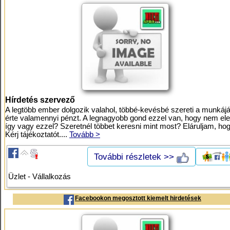
Hírdetés szervező
A legtöbb ember dolgozik valahol, többé-kevésbé szereti a munkáját
érte valamennyi pénzt. A legnagyobb gond ezzel van, hogy nem eleg
így vagy ezzel? Szeretnél többet keresni mint most? Eláruljam, ho
Kérj tájékoztatót....
Tovább >
További részletek >>
Üzlet - Vállalkozás
Facebookon megosztott kiemelt hirdetések