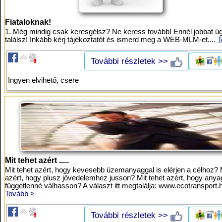
Fiataloknak!
1. Még mindig csak keresgélsz? Ne keress tovább! Ennél jobbat 
találsz! Inkább kérj tájékoztatót és ismerd meg a WEB-MLM-et....
T
További részletek >>
Ingyen elvihető, csere
Mit tehet azért .....
Mit tehet azért, hogy kevesebb üzemanyaggal is elérjen a célhoz? M
azért, hogy plusz jövedelemhez jusson? Mit tehet azért, hogy anya
függetlenné válhasson? A választ itt megtalálja: www.ecotransport.h
Tovább >
További részletek >>