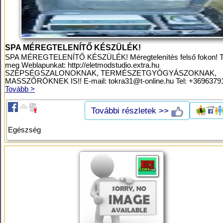
SPA MÉREGTELENÍTŐ KÉSZÜLÉK!
SPA MÉREGTELENÍTŐ KÉSZÜLÉK! Méregtelenítés felső fokon! T
meg Weblapunkat: http://eletmodstudio.extra.hu
SZÉPSÉGSZALONOKNAK, TERMÉSZETGYÓGYÁSZOKNAK,
MASSZŐRÖKNEK IS!! E-mail:
tokra31@t-online.hu
Tel: +36963791
Tovább >
További részletek >>
Egészség