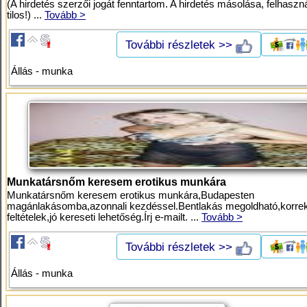
(A hirdetés szerzői jogát fenntartom. A hirdetés másolása, felhaszn
tilos!) ...
Tovább >
További részletek >>
Állás - munka
Munkatársnőm keresem erotikus munkára
Munkatársnőm keresem erotikus munkára,Budapesten
magánlakásomba,azonnali kezdéssel.Bentlakás megoldható,korrek
feltételek,jó kereseti lehetőség.Írj e-mailt. ...
Tovább >
További részletek >>
Állás - munka