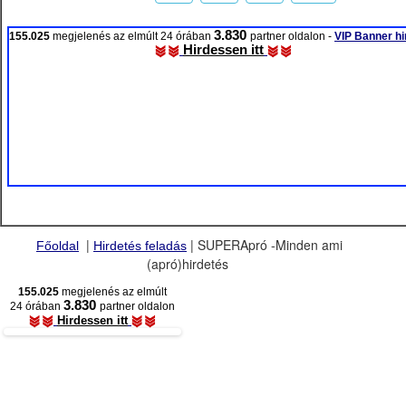
3.830
155.025
megjelenés az elmúlt 24 órában
partner oldalon -
VIP Banner hi
Hirdessen itt
|
| SUPERApró -Minden ami
Főoldal
Hirdetés feladás
(apró)hirdetés
155.025
megjelenés az elmúlt
3.830
24 órában
partner oldalon
Hirdessen itt