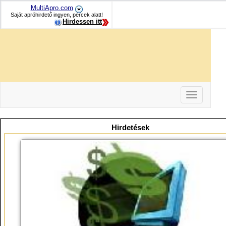
MultiApro.com
Saját apróhirdető ingyen, percek alatt!
Hirdessen itt
Toggle
navigation
-
-
Hirdetések
-