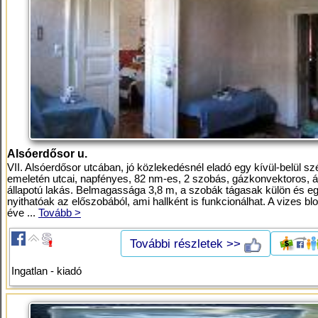
Alsóerdősor u.
VII. Alsóerdősor utcában, jó közlekedésnél eladó egy kívül-belül szé
emeletén utcai, napfényes, 82 nm-es, 2 szobás, gázkonvektoros, á
állapotú lakás. Belmagassága 3,8 m, a szobák tágasak külön és eg
nyithatóak az előszobából, ami hallként is funkcionálhat. A vizes bl
éve ...
Tovább >
További részletek >>
Ingatlan - kiadó