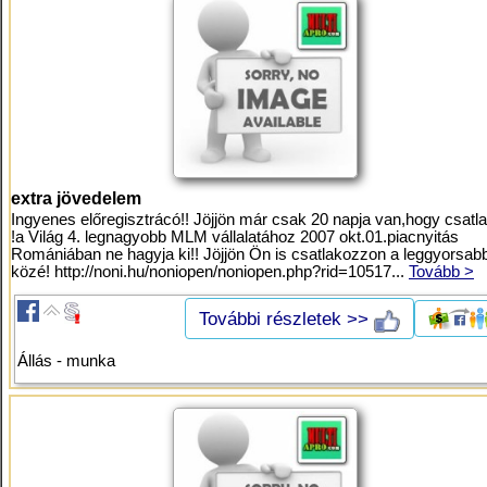
extra jövedelem
Ingyenes előregisztrácó!! Jöjjön már csak 20 napja van,hogy csat
!a Világ 4. legnagyobb MLM vállalatához 2007 okt.01.piacnyitás
Romániában ne hagyja ki!! Jöjjön Ön is csatlakozzon a leggyorsab
közé! http://noni.hu/noniopen/noniopen.php?rid=10517...
Tovább >
További részletek >>
Állás - munka