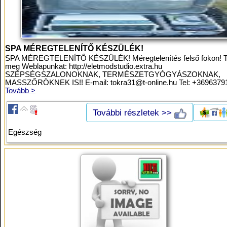
SPA MÉREGTELENÍTŐ KÉSZÜLÉK!
SPA MÉREGTELENÍTŐ KÉSZÜLÉK! Méregtelenítés felső fokon! T
meg Weblapunkat: http://eletmodstudio.extra.hu
SZÉPSÉGSZALONOKNAK, TERMÉSZETGYÓGYÁSZOKNAK,
MASSZŐRÖKNEK IS!! E-mail:
tokra31@t-online.hu
Tel: +36963791
Tovább >
További részletek >>
Egészség