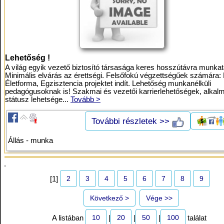
Lehetőség !
A világ egyik vezető biztosító társasága keres hosszútávra munkat
Minimális elvárás az érettségi. Felsőfokú végzettségűek számára: 
Életforma, Egzisztencia projektet indít. Lehetőség munkanélküli
pedagógusoknak is! Szakmai és vezetői karrierlehetőségek, alkalm
státusz lehetsége...
Tovább >
További részletek >>
Állás - munka
.
2
3
4
5
6
7
8
9
[1]
Következő >
Vége >>
10
20
50
100
A listában
|
|
|
találat