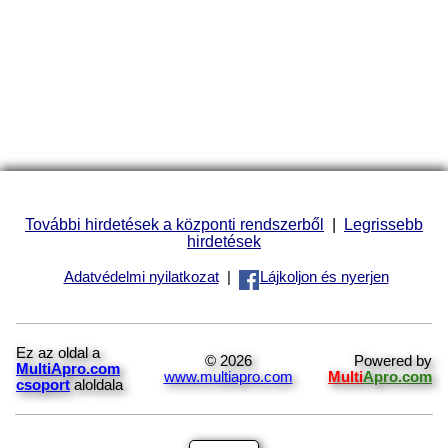
További hirdetések a központi rendszerből
|
Legrissebb
hirdetések
Adatvédelmi nyilatkozat
|
Lájkoljon és nyerjen
Ez az oldal a
© 2026
Powered by
MultiApro.com
www.multiapro.com
Multi
Apro.com
csoport
aloldala