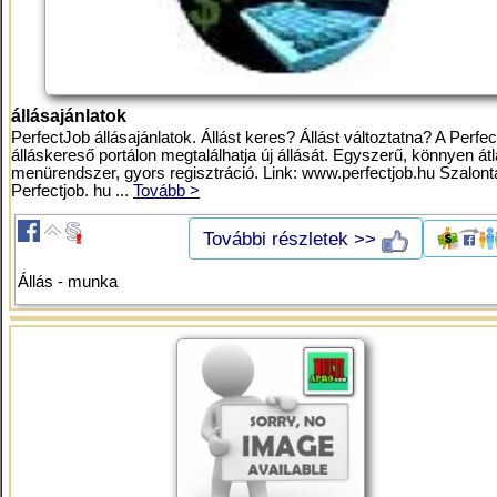
állásajánlatok
PerfectJob állásajánlatok. Állást keres? Állást változtatna? A Perfe
álláskereső portálon megtalálhatja új állását. Egyszerű, könnyen átl
menürendszer, gyors regisztráció. Link: www.perfectjob.hu Szalont
Perfectjob. hu ...
Tovább >
További részletek >>
Állás - munka