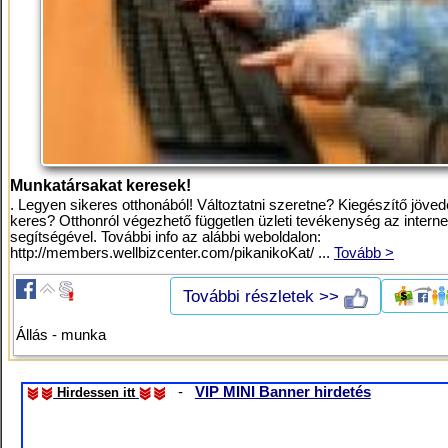
Munkatársakat keresek!
. Legyen sikeres otthonából! Változtatni szeretne? Kiegészítő jöve
keres? Otthonról végezhető független üzleti tevékenység az interne
segítségével. További info az alábbi weboldalon:
http://members.wellbizcenter.com/pikanikoKat/ ...
Tovább >
További részletek >>
Állás - munka
-
VIP MINI Banner hirdetés
Hirdessen itt