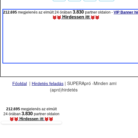
3.830
212.695
megjelenés az elmúlt 24 órában
partner oldalon -
VIP Banner hi
Hirdessen itt
|
| SUPERApró -Minden ami
Főoldal
Hirdetés feladás
(apró)hirdetés
212.695
megjelenés az elmúlt
3.830
24 órában
partner oldalon
Hirdessen itt