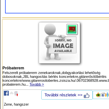
Próbaterem
Felszerelt próbaterem zenekaroknak,dobgyakorlási lehetőség
dobosoknak,JBL hangosítás bérlés koncertekre,gitárerősítőbérlés
koncertekre/www.gitarerositoberles.zsisza.hu/.06702368928.www.
probaterem.hu...
Tovább >
További részletek >>
Zene, hangszer