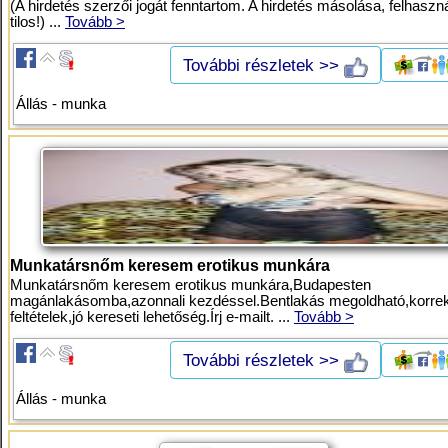
(A hirdetés szerzői jogát fenntartom. A hirdetés másolása, felhaszn
tilos!) ...
Tovább >
További részletek >>
Állás - munka
Munkatársnőm keresem erotikus munkára
Munkatársnőm keresem erotikus munkára,Budapesten
magánlakásomba,azonnali kezdéssel.Bentlakás megoldható,korrek
feltételek,jó kereseti lehetőség.Írj e-mailt. ...
Tovább >
További részletek >>
Állás - munka