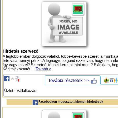
Hírdetés szervező
A legtöbb ember dolgozik valahol, többé-kevésbé szereti a munkáját
érte valamennyi pénzt. A legnagyobb gond ezzel van, hogy nem eleg
így vagy ezzel? Szeretnél többet keresni mint most? Eláruljam, ho
Kérj tájékoztatót....
Tovább >
További részletek >>
Üzlet - Vállalkozás
Facebookon megosztott kiemelt hirdetések