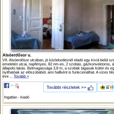
Alsóerdősor u.
VII. Alsóerdősor utcában, jó közlekedésnél eladó egy kívül-belül szé
emeletén utcai, napfényes, 82 nm-es, 2 szobás, gázkonvektoros, á
állapotú lakás. Belmagassága 3,8 m, a szobák tágasak külön és eg
nyithatóak az előszobából, ami hallként is funkcionálhat. A vizes bl
éve ...
Tovább >
További részletek >>
Ingatlan - kiadó