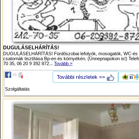
DUGULÁSELHÁRÍTÁS!
DUGULÁSELHÁRÍTÁS! Fürdőszobai lefolyók, mosogatók, WC-és
csatornák tisztítása Bp-en és környékén. (Ünnepnapokon is!) Telef
70 35, 06 20 9 392 872...
Tovább >
További részletek >>
Szolgáltatás