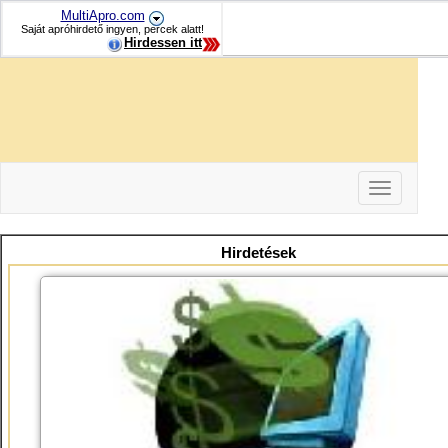
MultiApro.com
Saját apróhirdető ingyen, percek alatt!
Hirdessen itt
Toggle
navigation
-
-
Hirdetések
-