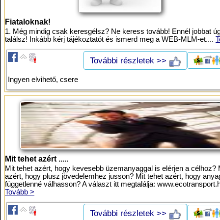
Fiataloknak!
1. Még mindig csak keresgélsz? Ne keress tovább! Ennél jobbat 
találsz! Inkább kérj tájékoztatót és ismerd meg a WEB-MLM-et....
T
További részletek >>
Ingyen elvihető, csere
Mit tehet azért .....
Mit tehet azért, hogy kevesebb üzemanyaggal is elérjen a célhoz? M
azért, hogy plusz jövedelemhez jusson? Mit tehet azért, hogy anya
függetlenné válhasson? A választ itt megtalálja: www.ecotransport.h
Tovább >
További részletek >>