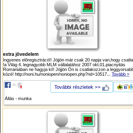
extra jövedelem
Ingyenes előregisztrácó!! Jöjjön már csak 20 napja van,hogy csat
!a Világ 4. legnagyobb MLM vállalatához 2007 okt.01.piacnyitás
Romániában ne hagyja ki!! Jöjjön Ön is csatlakozzon a leggyorsab
közé! http://noni.hu/noniopen/noniopen.php?rid=10517...
Tovább >
További részletek >>
Állás - munka