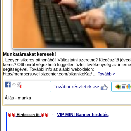
Munkatársakat keresek!
. Legyen sikeres otthonából! Változtatni szeretne? Kiegészítő jöve
keres? Otthonról végezhető független üzleti tevékenység az interne
segítségével. További info az alábbi weboldalon:
http://members.wellbizcenter.com/pikanikoKat/ ...
Tovább >
További részletek >>
Állás - munka
-
VIP MINI Banner hirdetés
Hirdessen itt