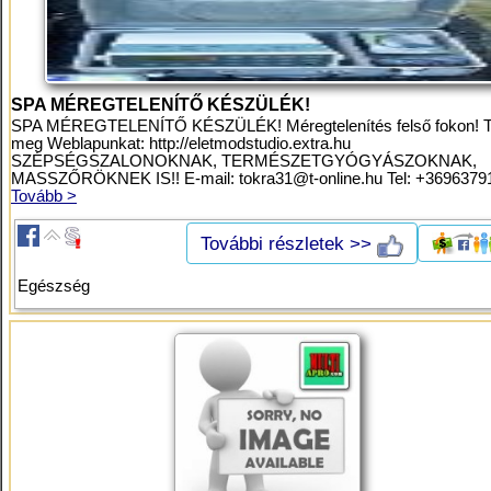
SPA MÉREGTELENÍTŐ KÉSZÜLÉK!
SPA MÉREGTELENÍTŐ KÉSZÜLÉK! Méregtelenítés felső fokon! T
meg Weblapunkat: http://eletmodstudio.extra.hu
SZÉPSÉGSZALONOKNAK, TERMÉSZETGYÓGYÁSZOKNAK,
MASSZŐRÖKNEK IS!! E-mail:
tokra31@t-online.hu
Tel: +36963791
Tovább >
További részletek >>
Egészség