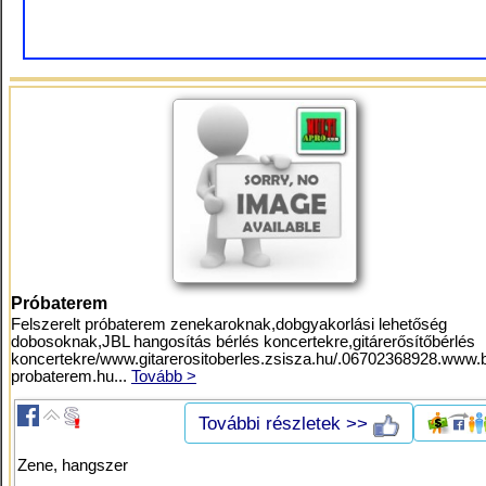
Próbaterem
Felszerelt próbaterem zenekaroknak,dobgyakorlási lehetőség
dobosoknak,JBL hangosítás bérlés koncertekre,gitárerősítőbérlés
koncertekre/www.gitarerositoberles.zsisza.hu/.06702368928.www.
probaterem.hu...
Tovább >
További részletek >>
Zene, hangszer