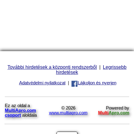
További hirdetések a központi rendszerből
|
Legrissebb
hirdetések
Adatvédelmi nyilatkozat
|
Lájkoljon és nyerjen
Ez az oldal a
© 2026
Powered by
MultiApro.com
www.multiapro.com
Multi
Apro.com
csoport
aloldala