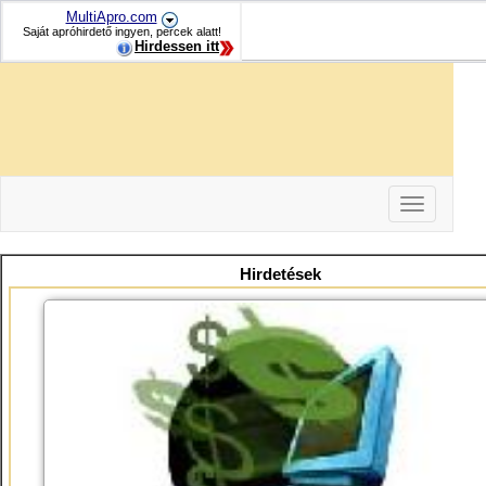
MultiApro.com
Saját apróhirdető ingyen, percek alatt!
Hirdessen itt
Toggle
navigation
-
-
Hirdetések
-