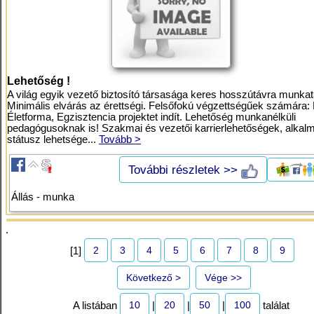
Lehetőség !
A világ egyik vezető biztosító társasága keres hosszútávra munkat
Minimális elvárás az érettségi. Felsőfokú végzettségűek számára: 
Életforma, Egzisztencia projektet indít. Lehetőség munkanélküli
pedagógusoknak is! Szakmai és vezetői karrierlehetőségek, alkalm
státusz lehetsége...
Tovább >
További részletek >>
Állás - munka
.
2
3
4
5
6
7
8
9
[1]
Következő >
Vége >>
10
20
50
100
A listában
|
|
|
találat