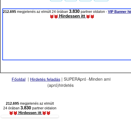
3.830
212.695
megjelenés az elmúlt 24 órában
partner oldalon -
VIP Banner hi
Hirdessen itt
|
| SUPERApró -Minden ami
Főoldal
Hirdetés feladás
(apró)hirdetés
212.695
megjelenés az elmúlt
3.830
24 órában
partner oldalon
Hirdessen itt