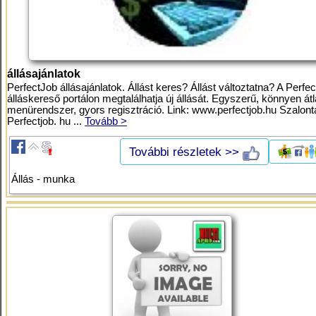
állásajánlatok
PerfectJob állásajánlatok. Állást keres? Állást változtatna? A Perfe
álláskereső portálon megtalálhatja új állását. Egyszerű, könnyen átl
menürendszer, gyors regisztráció. Link: www.perfectjob.hu Szalont
Perfectjob. hu ...
Tovább >
További részletek >>
Állás - munka