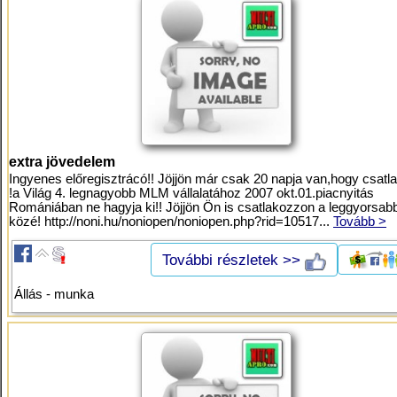
extra jövedelem
Ingyenes előregisztrácó!! Jöjjön már csak 20 napja van,hogy csat
!a Világ 4. legnagyobb MLM vállalatához 2007 okt.01.piacnyitás
Romániában ne hagyja ki!! Jöjjön Ön is csatlakozzon a leggyorsab
közé! http://noni.hu/noniopen/noniopen.php?rid=10517...
Tovább >
További részletek >>
Állás - munka