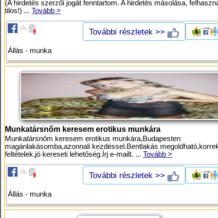
(A hirdetés szerzői jogát fenntartom. A hirdetés másolása, felhaszn
tilos!) ...
Tovább >
További részletek >>
Állás - munka
Munkatársnőm keresem erotikus munkára
Munkatársnőm keresem erotikus munkára,Budapesten
magánlakásomba,azonnali kezdéssel.Bentlakás megoldható,korrek
feltételek,jó kereseti lehetőség.Írj e-mailt. ...
Tovább >
További részletek >>
Állás - munka