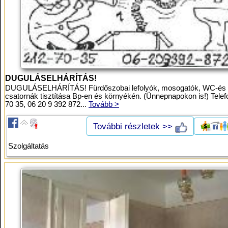
DUGULÁSELHÁRÍTÁS!
DUGULÁSELHÁRÍTÁS! Fürdőszobai lefolyók, mosogatók, WC-és
csatornák tisztítása Bp-en és környékén. (Ünnepnapokon is!) Telef
70 35, 06 20 9 392 872...
Tovább >
További részletek >>
Szolgáltatás