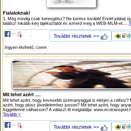
Fiataloknak!
1. Még mindig csak keresgélsz? Ne keress tovább! Ennél jobbat 
találsz! Inkább kérj tájékoztatót és ismerd meg a WEB-MLM-et....
T
További részletek >>
Ingyen elvihető, csere
Mit tehet azért .....
Mit tehet azért, hogy kevesebb üzemanyaggal is elérjen a célhoz? M
azért, hogy plusz jövedelemhez jusson? Mit tehet azért, hogy anya
függetlenné válhasson? A választ itt megtalálja: www.ecotransport.h
Tovább >
További részletek >>