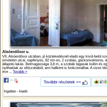
Alsóerdősor u.
VII. Alsóerdősor utcában, jó közlekedésnél eladó egy kívül-belül szé
emeletén utcai, napfényes, 82 nm-es, 2 szobás, gázkonvektoros, á
állapotú lakás. Belmagassága 3,8 m, a szobák tágasak külön és eg
nyithatóak az előszobából, ami hallként is funkcionálhat. A vizes bl
éve ...
Tovább >
További részletek >>
Ingatlan - kiadó