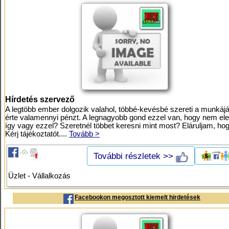
Hírdetés szervező
A legtöbb ember dolgozik valahol, többé-kevésbé szereti a munkáját
érte valamennyi pénzt. A legnagyobb gond ezzel van, hogy nem eleg
így vagy ezzel? Szeretnél többet keresni mint most? Eláruljam, ho
Kérj tájékoztatót....
Tovább >
További részletek >>
Üzlet - Vállalkozás
Facebookon megosztott kiemelt hirdetések