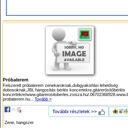
Próbaterem
Felszerelt próbaterem zenekaroknak,dobgyakorlási lehetőség
dobosoknak,JBL hangosítás bérlés koncertekre,gitárerősítőbérlés
koncertekre/www.gitarerositoberles.zsisza.hu/.06702368928.www.
probaterem.hu...
Tovább >
További részletek >>
Zene, hangszer