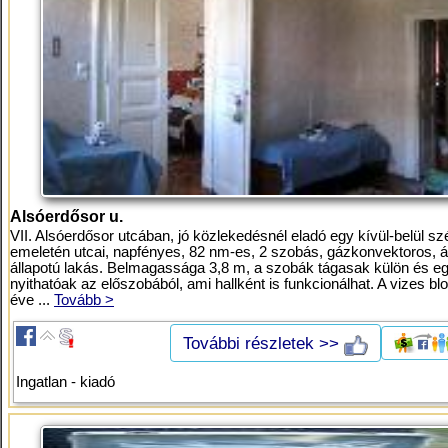
Alsóerdősor u.
VII. Alsóerdősor utcában, jó közlekedésnél eladó egy kívül-belül szé
emeletén utcai, napfényes, 82 nm-es, 2 szobás, gázkonvektoros, á
állapotú lakás. Belmagassága 3,8 m, a szobák tágasak külön és eg
nyithatóak az előszobából, ami hallként is funkcionálhat. A vizes bl
éve ...
Tovább >
További részletek >>
Ingatlan - kiadó