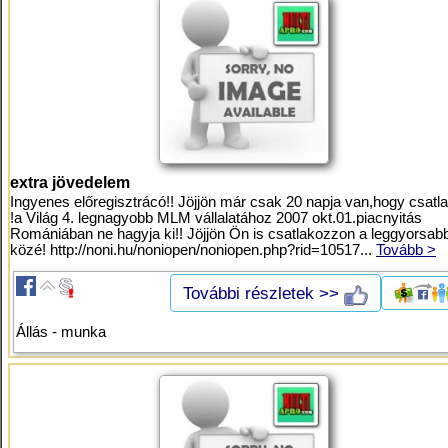
extra jövedelem
Ingyenes előregisztrácó!! Jöjjön már csak 20 napja van,hogy csat
!a Világ 4. legnagyobb MLM vállalatához 2007 okt.01.piacnyitás
Romániában ne hagyja ki!! Jöjjön Ön is csatlakozzon a leggyorsab
közé! http://noni.hu/noniopen/noniopen.php?rid=10517...
Tovább >
További részletek >>
Állás - munka