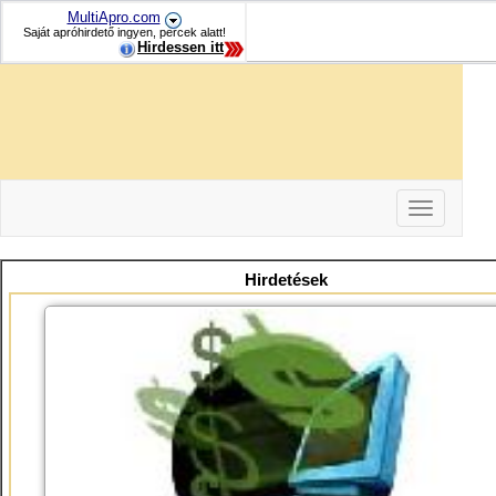
MultiApro.com
Saját apróhirdető ingyen, percek alatt!
Hirdessen itt
Toggle
navigation
-
-
Hirdetések
-