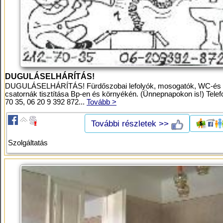
DUGULÁSELHÁRÍTÁS!
DUGULÁSELHÁRÍTÁS! Fürdőszobai lefolyók, mosogatók, WC-és
csatornák tisztítása Bp-en és környékén. (Ünnepnapokon is!) Telef
70 35, 06 20 9 392 872...
Tovább >
További részletek >>
Szolgáltatás