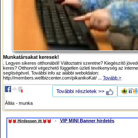
Munkatársakat keresek!
. Legyen sikeres otthonából! Változtatni szeretne? Kiegészítő jöve
keres? Otthonról végezhető független üzleti tevékenység az interne
segítségével. További info az alábbi weboldalon:
http://members.wellbizcenter.com/pikanikoKat/ ...
Tovább >
További részletek >>
Állás - munka
-
VIP MINI Banner hirdetés
Hirdessen itt