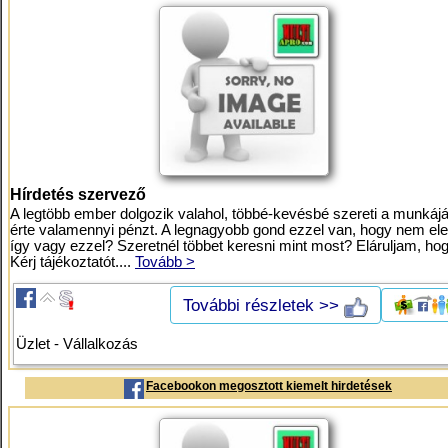
Hírdetés szervező
A legtöbb ember dolgozik valahol, többé-kevésbé szereti a munkáját
érte valamennyi pénzt. A legnagyobb gond ezzel van, hogy nem eleg
így vagy ezzel? Szeretnél többet keresni mint most? Eláruljam, ho
Kérj tájékoztatót....
Tovább >
További részletek >>
Üzlet - Vállalkozás
Facebookon megosztott kiemelt hirdetések