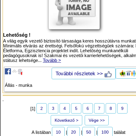
Lehetőség !
A világ egyik vezető biztosító társasága keres hosszútávra munkat
Minimális elvárás az érettségi. Felsőfokú végzettségűek számára: 
Életforma, Egzisztencia projektet indít. Lehetőség munkanélküli
pedagógusoknak is! Szakmai és vezetői karrierlehetőségek, alkalm
státusz lehetsége...
Tovább >
További részletek >>
Állás - munka
.
2
3
4
5
6
7
8
9
[1]
Következő >
Vége >>
10
20
50
100
A listában
|
|
|
találat