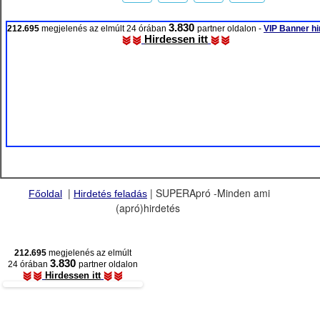
3.830
212.695
megjelenés az elmúlt 24 órában
partner oldalon -
VIP Banner hi
Hirdessen itt
|
| SUPERApró -Minden ami
Főoldal
Hirdetés feladás
(apró)hirdetés
212.695
megjelenés az elmúlt
3.830
24 órában
partner oldalon
Hirdessen itt