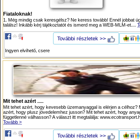
Fiataloknak!
1. Még mindig csak keresgélsz? Ne keress tovább! Ennél jobbat 
találsz! Inkább kérj tájékoztatót és ismerd meg a WEB-MLM-et....
T
További részletek >>
Ingyen elvihető, csere
Mit tehet azért .....
Mit tehet azért, hogy kevesebb üzemanyaggal is elérjen a célhoz? M
azért, hogy plusz jövedelemhez jusson? Mit tehet azért, hogy anya
függetlenné válhasson? A választ itt megtalálja: www.ecotransport.h
Tovább >
További részletek >>