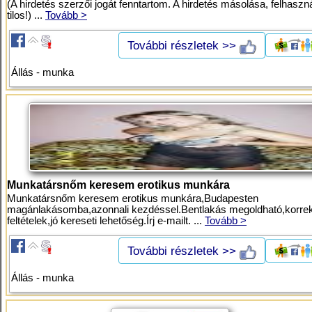
(A hirdetés szerzői jogát fenntartom. A hirdetés másolása, felhaszn
tilos!) ...
Tovább >
További részletek >>
Állás - munka
Munkatársnőm keresem erotikus munkára
Munkatársnőm keresem erotikus munkára,Budapesten
magánlakásomba,azonnali kezdéssel.Bentlakás megoldható,korrek
feltételek,jó kereseti lehetőség.Írj e-mailt. ...
Tovább >
További részletek >>
Állás - munka