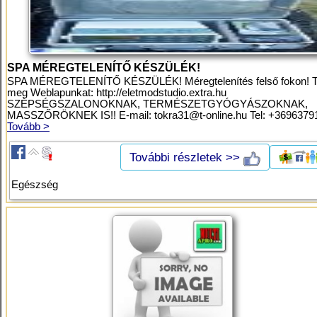
SPA MÉREGTELENÍTŐ KÉSZÜLÉK!
SPA MÉREGTELENÍTŐ KÉSZÜLÉK! Méregtelenítés felső fokon! T
meg Weblapunkat: http://eletmodstudio.extra.hu
SZÉPSÉGSZALONOKNAK, TERMÉSZETGYÓGYÁSZOKNAK,
MASSZŐRÖKNEK IS!! E-mail:
tokra31@t-online.hu
Tel: +36963791
Tovább >
További részletek >>
Egészség