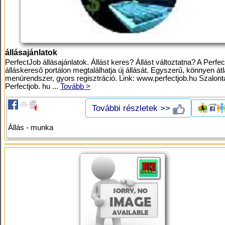
állásajánlatok
PerfectJob állásajánlatok. Állást keres? Állást változtatna? A Perfe
álláskereső portálon megtalálhatja új állását. Egyszerű, könnyen átl
menürendszer, gyors regisztráció. Link: www.perfectjob.hu Szalont
Perfectjob. hu ...
Tovább >
További részletek >>
Állás - munka