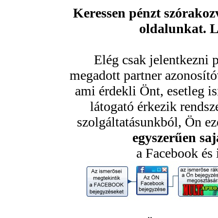
Keressen pénzt szórakozv
oldalunkat. 
Elég csak jelentkezni 
megadott partner azonosító
ami érdekli Önt, esetleg 
látogató érkezik rendsz
szolgáltatásunkból, Ön ezé
egyszerűen sajá
a Facebook és 